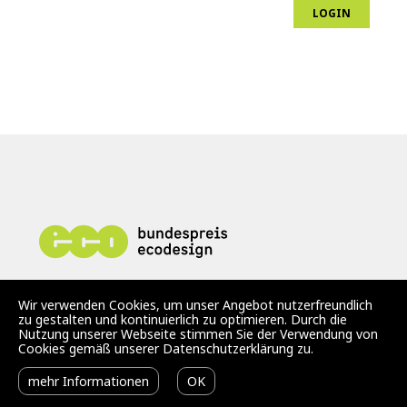
Wir verwenden Cookies, um unser Angebot nutzerfreundlich
zu gestalten und kontinuierlich zu optimieren. Durch die
NEWSLETTER
Nutzung unserer Webseite stimmen Sie der Verwendung von
Cookies gemäß unserer Datenschutzerklärung zu.
mehr Informationen
OK
Telefon
+49 30 61 62 321-0
E-Mail-Adresse (Kommunikation)
info@bundespreis-ecodesign.de